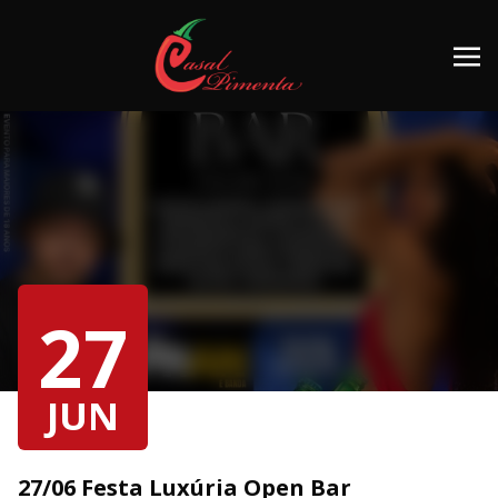
27
JUN
27/06 Festa Luxúria Open Bar