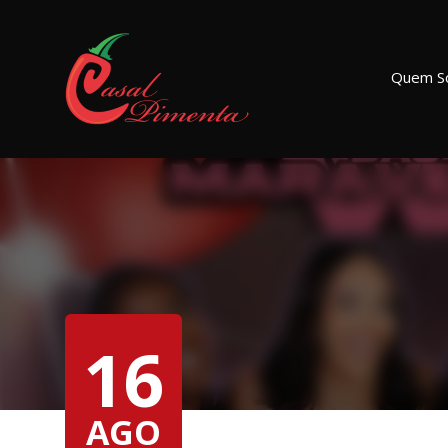
Quem S
16
AGO