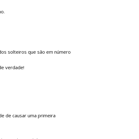
mo.
o dos solteiros que são em número
de verdade!
de de causar uma primeira