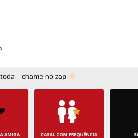
o
toda – chame no zap 👇🏻
TA AMIGA
CASAL COM FREQUÊNCIA
S