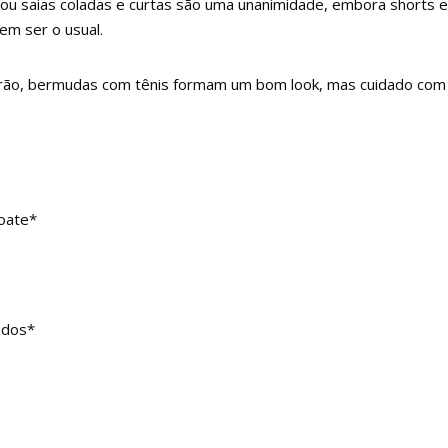
s ou saias coladas e curtas são uma unanimidade, embora short
em ser o usual.
erão, bermudas com tênis formam um bom look, mas cuidado co
boate*
ados*